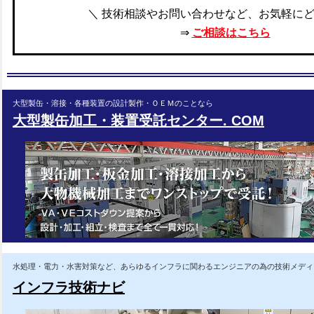
＼ 技術相談やお問い合わせなど、お気軽にど
⇒
ご相談はこちら
⼤型製⽸・溶接・各種装置の
設計製作・ＯＥＭのことなら
大型製⽸加⼯・装置受託センター. COM
水処理・電力・水害対策など、あらゆるインフラに
関わるエンジニアの為の技術メディ
インフラ技術ナビ