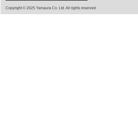
━━━━━━━━━━━━━━━━━━━━━━━━━━━━━━━━━━━━━━
Copyright © 2025 Yamaura Co. Ltd. All rights reserved.